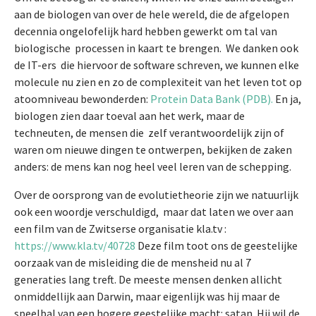
aan de biologen van over de hele wereld, die de afgelopen
decennia ongelofelijk hard hebben gewerkt om tal van
biologische processen in kaart te brengen. We danken ook
de IT-ers die hiervoor de software schreven, we kunnen elke
molecule nu zien en zo de complexiteit van het leven tot op
atoomniveau bewonderden:
Protein Data Bank (PDB).
En ja,
biologen zien daar toeval aan het werk, maar de
techneuten, de mensen die zelf verantwoordelijk zijn of
waren om nieuwe dingen te ontwerpen, bekijken de zaken
anders: de mens kan nog heel veel leren van de schepping.
Over de oorsprong van de evolutietheorie zijn we natuurlijk
ook een woordje verschuldigd, maar dat laten we over aan
een film van de Zwitserse organisatie kla.tv :
https://www.kla.tv/40728
Deze film toot ons de geestelijke
oorzaak van de misleiding die de mensheid nu al 7
generaties lang treft. De meeste mensen denken allicht
onmiddellijk aan Darwin, maar eigenlijk was hij maar de
speelbal van een hogere geestelijke macht: satan. Hij wil de