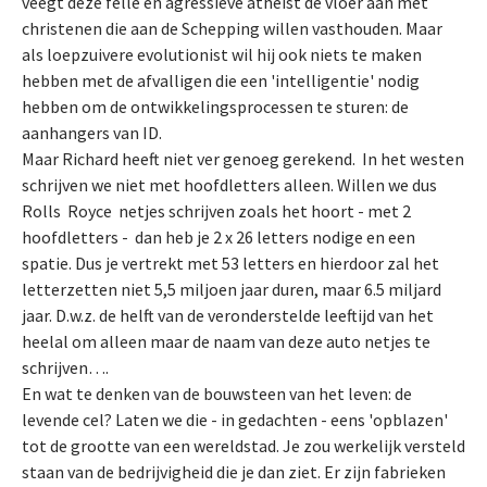
veegt deze felle en agressieve atheïst de vloer aan met
christenen die aan de Schepping willen vasthouden. Maar
als loepzuivere evolutionist wil hij ook niets te maken
hebben met de afvalligen die een 'intelligentie' nodig
hebben om de ontwikkelingsprocessen te sturen: de
aanhangers van ID.
Maar Richard heeft niet ver genoeg gerekend. In het westen
schrijven we niet met hoofdletters alleen. Willen we dus
Rolls Royce netjes schrijven zoals het hoort - met 2
hoofdletters - dan heb je 2 x 26 letters nodige en een
spatie. Dus je vertrekt met 53 letters en hierdoor zal het
letterzetten niet 5,5 miljoen jaar duren, maar 6.5 miljard
jaar. D.w.z. de helft van de veronderstelde leeftijd van het
heelal om alleen maar de naam van deze auto netjes te
schrijven….
En wat te denken van de bouwsteen van het leven: de
levende cel? Laten we die - in gedachten - eens 'opblazen'
tot de grootte van een wereldstad. Je zou werkelijk versteld
staan van de bedrijvigheid die je dan ziet. Er zijn fabrieken