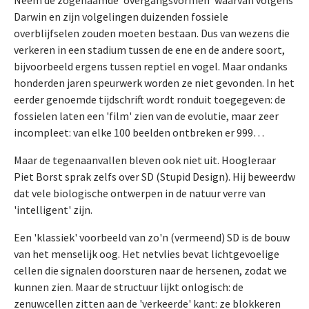
Neem de zogenaamde 'overgangsvormen' waarvan volgens
Darwin en zijn volgelingen duizenden fossiele
overblijfselen zouden moeten bestaan. Dus van wezens die
verkeren in een stadium tussen de ene en de andere soort,
bijvoorbeeld ergens tussen reptiel en vogel. Maar ondanks
honderden jaren speurwerk worden ze niet gevonden. In het
eerder genoemde tijdschrift wordt ronduit toegegeven: de
fossielen laten een 'film' zien van de evolutie, maar zeer
incompleet: van elke 100 beelden ontbreken er 999…
Maar de tegenaanvallen bleven ook niet uit. Hoogleraar
Piet Borst sprak zelfs over SD (Stupid Design). Hij beweerdw
dat vele biologische ontwerpen in de natuur verre van
'intelligent' zijn.
Een 'klassiek' voorbeeld van zo'n (vermeend) SD is de bouw
van het menselijk oog. Het netvlies bevat lichtgevoelige
cellen die signalen doorsturen naar de hersenen, zodat we
kunnen zien. Maar de structuur lijkt onlogisch: de
zenuwcellen zitten aan de 'verkeerde' kant: ze blokkeren