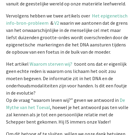
vanuit de geestelijke wereld op onze materiële leefwereld.
Vervolgens hebben we twee artikels over
Het epigenetisch
info-bron-probleem
&
V2
waarin we aantonen dat de grens
van het onwaarschijnlijke in de menselijke cel met maar
liefst duizenden grootte-ordes wordt overschreden door de
epigenetische markeringen die het DNA aansturen tijdens
de opbouw van een foetus in de buik van de moeder.
Het artikel
Waarom sterven wij?
toont ons dat er eigenlijk
geen echte reden is waarom ons lichaam het ooit zou
moeten begeven. De informatie zit in het DNA en de
onderhoudsmodaliteiten zijn voor handen. Is dit een foutje
in de evolutie?
Op de vraag “waarom leven wij?” geven we antwoord in
De
Mythe van het Toeval
, hoewel je het antwoord pas ten volle
zal kennen als je tot een persoonlijke relatie met de
Schepper bent gekomen. Hij IS immers onze Vader!
Om dit betoog af te sluiten, willen we onze dank betuigen