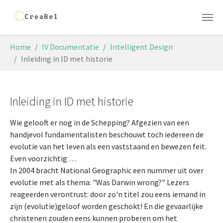
Skip to main content
You are here:
Home
IV Documentatie
Intelligent Design
Inleiding in ID met historie
Inleiding in ID met historie
Wie gelooft er nog in de Schepping? Afgezien van een
handjevol fundamentalisten beschouwt toch iedereen de
evolutie van het leven als een vaststaand en bewezen feit.
Even voorzichtig …
In 2004 bracht National Geographic een nummer uit over
evolutie met als thema: "Was Darwin wrong?" Lezers
reageerden verontrust: door zo'n titel zou eens iemand in
zijn (evolutie)geloof worden geschokt! En die gevaarlijke
christenen zouden eens kunnen proberen om het