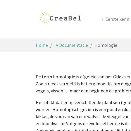
Skip to main content
I. Eerste ken
You are here:
Home
IV Documentatie
Homologie
De term homologie is afgeleid van het Grieks 
Zoals reeds vermeld is het erg moeilijk om ding
vogels, vissen … maar dan beginnen de problem
Het blijkt dat er op verschillende plaatsen (ge
worden. Homologisch gezien is een goed en duid
kikker, de voorvin van een walvis, de vleugel v
en bloedvaten. Volgens de evolutietheorie is d
Zodoende hebben zijn afstammelingen dit lid 