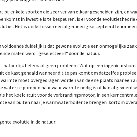
bij enkele soorten die zeer ver van elkaar gescheiden zijn, en wa
enkomst in kwestie is te bespeuren, is er voor de evolutietheori
volutie". Het is ondertussen een algemeen geaccepteerd fenomeen 
 voldoende duidelijk is dat gewone evolutie een onmogelijke zaak 
llende malen werd "geselecteerd" door de natuur.
 dit natuurlijk helemaal geen probleem. Wat op een ingenieursbure
t de kast gehaald wanneer dit te pas komt om datzelfde probleem 
ar warmte moet overgedragen worden van de ene plaats naar een a
e water te pompen naar waar warmte nodig is of kan afgevoerd w
en als het koelcircuit voor de verbrandingsmotor, in een kerncentr
rmte van buiten naar je warmwaterboiler te brengen: kortom over
nte evolutie in de natuur: