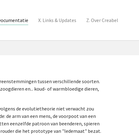
Documentatie
X. Links & Updates
Z. Over Creabel
ereenstemmingen tussen verschillende soorten.
 zoogdieren en... koud- of warmbloedige dieren,
volgens de evolutietheorie niet verwacht zou
nde: de arm van een mens, de voorpoot van een
zitten eenzelfde patroon van beenderen, spieren
orouder die het prototype van "ledemaat" bezat.