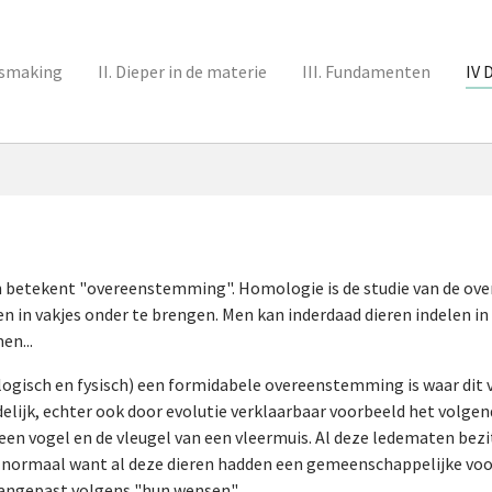
nismaking
II. Dieper in de materie
III. Fundamenten
IV 
en betekent "overeenstemming". Homologie is de studie van de ov
en in vakjes onder te brengen. Men kan inderdaad dieren indelen in
en...
ologisch en fysisch) een formidabele overeenstemming is waar dit 
elijk, echter ook door evolutie verklaarbaar voorbeeld het volge
an een vogel en de vleugel van een vleermuis. Al deze ledematen be
it normaal want al deze dieren hadden een gemeenschappelijke vo
aangepast volgens "hun wensen".