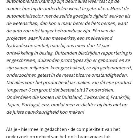
automobielfabrikant op zijn beurt alles weer test op de
manier hoe hij de onderdelen wenst te gebruiken. Moest de
automobielsector met de zelfde goedgelovigheid werken als
de wetenschap, dan kon u maar beter de fiets nemen, want
de auto zou niet langer betrouwbaar zijn. Eén van de
projecten waar ik aan meewerkte, een snelwerkend
hydraulische ventiel, nam bij ons meer dan 12 jaar
ontwikkeling in beslag. Duizenden bladzijden rapportering is
er geschreven, duizenden prototypes zijn er gebouwd en ze
zijn samen miljarden keer geschakeld, ze zijn gedemonteerd,
onderzocht en getest in de meest bizarre omstandigheden.
Dat alles voor het productie-klaar maken van dit ene product
(ongeveer 6 cm groot) dat bestaat uit 17 onderdelen.
Onderdelen die komen uit Duitsland, Zwitserland, Frankrijk,
Japan, Portugal, enz. omdat men ze dichter bij huis niet op
de juiste nauwkeurigheid kon maken!
Als je - hiermee in gedachten - de complexiteit van het
onderzoek op gebied van het ontstaansvraagstuk