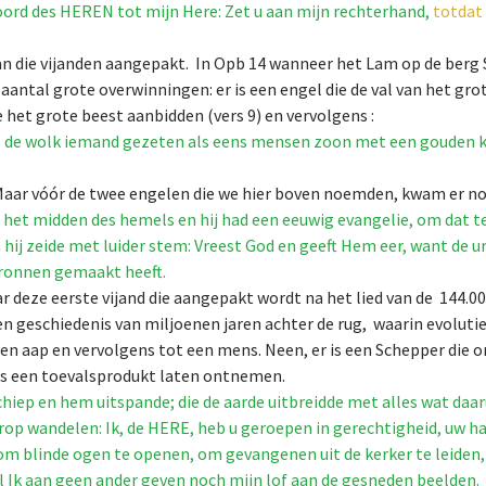
woord des HEREN tot mijn Here: Zet u aan mijn rechterhand,
totdat 
 die vijanden aangepakt. In Opb 14 wanneer het Lam op de berg S
aantal grote overwinningen: er is een engel die de val van het gro
 het grote beest aanbidden (vers 9) en vervolgens :
op de wolk iemand gezeten als eens mensen zoon met een gouden kr
aar vóór de twee engelen die we hier boven noemden, kwam er no
n het midden des hemels en hij had een eeuwig evangelie, om dat t
en hij zeide met luider stem: Vreest God en geeft Hem eer, want de 
bronnen gemaakt heeft.
ar deze eerste vijand die aangepakt wordt na het lied van de 144.00
n geschiedenis van miljoenen jaren achter de rug, waarin evoluti
 aap en vervolgens tot een mens. Neen, er is een Schepper die ons
als een toevalsprodukt laten ontnemen.
chiep en hem uitspande; die de aarde uitbreidde met alles wat daa
rop wandelen: Ik, de HERE, heb u geroepen in gerechtigheid, uw ha
 om blinde ogen te openen, om gevangenen uit de kerker te leiden, 
al Ik aan geen ander geven noch mijn lof aan de gesneden beelden.