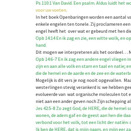
Ps 110:1 Van David. Een psalm. Aldus luidt het 
voor uw voeten
.
In het boek Openbaringen worden een aantal van
enkele engelen ten tonele. Zij proclameren een 
engel heeft het over wat er gebeurd met hen die
Opb 14:14 En ik zag en zie, een witte wolk, en 
hand.
Dit mogen we interpreteren als het oordeel… M
Opb 14:6-7 En ik zag een andere engel vliegen i
zijn en aan alle volk en stam en taal en natie; 
die de hemel en de aarde en de zee en de water
Mogelijk is dit vers je nog nooit opgevallen. Ma
westerlingen stevig verankerd is: we hebben gee
evolueerde van wat organische moleculen tot een
niet aan een ander geven noch Zijn schepping 
Jes 42:5-8 Zo zegt God, de HERE, die de hemel s
wonen, de adem gaf en de geest aan hen die daa
verbond voor het volk, tot een licht der natiën:
Ik ben de HERE, dat is mijn naam, en mijn eer z