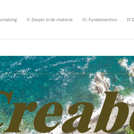
nismaking
II. Dieper in de materie
III. Fundamenten
IV 