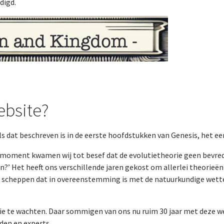
digd.
ebsite?
s dat beschreven is in de eerste hoofdstukken van Genesis, het eer
n moment kwamen wij tot besef dat de evolutietheorie geen bevre
ven?’ Het heeft ons verschillende jaren gekost om allerlei theori
e scheppen dat in overeenstemming is met de natuurkundige wett
tie te wachten. Daar sommigen van ons nu ruim 30 jaar met deze w
rden en experts.