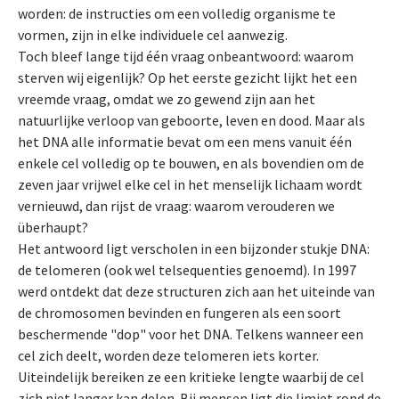
worden: de instructies om een volledig organisme te
vormen, zijn in elke individuele cel aanwezig.
Toch bleef lange tijd één vraag onbeantwoord: waarom
sterven wij eigenlijk? Op het eerste gezicht lijkt het een
vreemde vraag, omdat we zo gewend zijn aan het
natuurlijke verloop van geboorte, leven en dood. Maar als
het DNA alle informatie bevat om een mens vanuit één
enkele cel volledig op te bouwen, en als bovendien om de
zeven jaar vrijwel elke cel in het menselijk lichaam wordt
vernieuwd, dan rijst de vraag: waarom verouderen we
überhaupt?
Het antwoord ligt verscholen in een bijzonder stukje DNA:
de telomeren (ook wel telsequenties genoemd). In 1997
werd ontdekt dat deze structuren zich aan het uiteinde van
de chromosomen bevinden en fungeren als een soort
beschermende "dop" voor het DNA. Telkens wanneer een
cel zich deelt, worden deze telomeren iets korter.
Uiteindelijk bereiken ze een kritieke lengte waarbij de cel
zich niet langer kan delen. Bij mensen ligt die limiet rond de