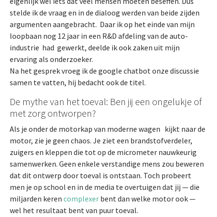
eigenlijk wel iets dat veel mensen moeten beseffen. Dus
stelde ik de vraag en in de dialoog werden van beide zijden
argumenten aangebracht. Daar ik op het einde van mijn
loopbaan nog 12 jaar in een R&D afdeling van de auto-
industrie had gewerkt, deelde ik ook zaken uit mijn
ervaring als onderzoeker.
Na het gesprek vroeg ik de google chatbot onze discussie
samen te vatten, hij bedacht ook de titel.
De mythe van het toeval: Ben jij een ongelukje of
met zorg ontworpen?
Als je onder de motorkap van moderne wagen kijkt naar de
motor, zie je geen chaos. Je ziet een brandstofverdeler,
zuigers en kleppen die tot op de micrometer nauwkeurig
samenwerken. Geen enkele verstandige mens zou beweren
dat dit ontwerp door toeval is ontstaan. Toch probeert
men je op school en in de media te overtuigen dat jij — die
miljarden keren
complexer
bent dan welke motor ook —
wel het resultaat bent van puur toeval.