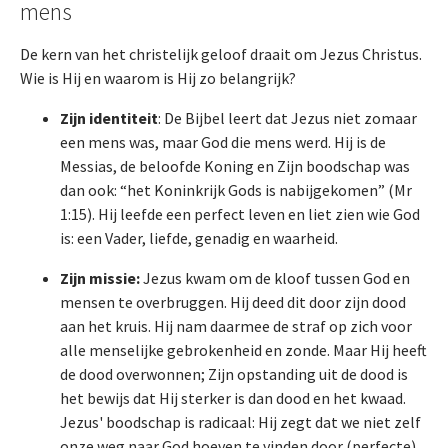
mens
De kern van het christelijk geloof draait om Jezus Christus.
Wie is Hij en waarom is Hij zo belangrijk?
Zijn identiteit
: De Bijbel leert dat Jezus niet zomaar
een mens was, maar God die mens werd. Hij is de
Messias, de beloofde Koning en Zijn boodschap was
dan ook: “het Koninkrijk Gods is nabijgekomen” (Mr
1:15). Hij leefde een perfect leven en liet zien wie God
is: een Vader, liefde, genadig en waarheid.
Zijn missie:
Jezus kwam om de kloof tussen God en
mensen te overbruggen. Hij deed dit door zijn dood
aan het kruis. Hij nam daarmee de straf op zich voor
alle menselijke gebrokenheid en zonde. Maar Hij heeft
de dood overwonnen; Zijn opstanding uit de dood is
het bewijs dat Hij sterker is dan dood en het kwaad.
Jezus' boodschap is radicaal: Hij zegt dat we niet zelf
onze weg naar God hoeven te vinden door (perfecte)