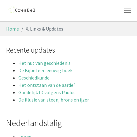
Skip to main content
You are here:
Home
X. Links & Updates
Recente updates
Skip navigation block
Het nut van geschiedenis
De Bijbel een eeuwig boek
Geschiedkunde
Het ontstaan van de aarde?
Goddelijk ID volgens Paulus
De illusie van steen, brons en ijzer
Nederlandstalig
Logos