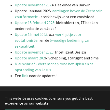
Update november 202
4: Het einde van Darwin
Update Januaari 2025:
aardlagen boven de Zechstein
zoutformatie
- sterk bewijs voor een zondvloed
Update 15 februari 2025
: kleitabletten, 77 boeken
onder redactie van Jozef
Update 15 mei 2025
: o.a.
werklijstje voor
evolutionisten
en de
5-voudige bediening van
seksualiteit
Update november 2025:
Intelligent Design
Update maart 202
6: Schepping, starlight and time
Nieuwsbrief - Wetenschap rond het lijden en de
opstanding van Jezus
Een
link
naar de updates!
Sitemap
This website uses cookies to ensure you get the best
experience on our website.
Contact