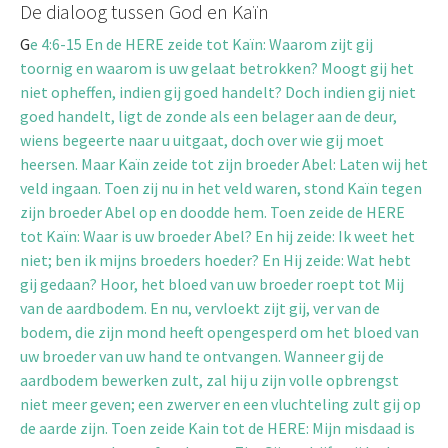
De dialoog tussen God en Kaïn
G
e 4:6-15 En de HERE zeide tot Kaïn: Waarom zijt gij
toornig en waarom is uw gelaat betrokken? Moogt gij het
niet opheffen, indien gij goed handelt? Doch indien gij niet
goed handelt, ligt de zonde als een belager aan de deur,
wiens begeerte naar u uitgaat, doch over wie gij moet
heersen. Maar Kaïn zeide tot zijn broeder Abel: Laten wij het
veld ingaan. Toen zij nu in het veld waren, stond Kaïn tegen
zijn broeder Abel op en doodde hem. Toen zeide de HERE
tot Kaïn: Waar is uw broeder Abel? En hij zeide: Ik weet het
niet; ben ik mijns broeders hoeder? En Hij zeide: Wat hebt
gij gedaan? Hoor, het bloed van uw broeder roept tot Mij
van de aardbodem. En nu, vervloekt zijt gij, ver van de
bodem, die zijn mond heeft opengesperd om het bloed van
uw broeder van uw hand te ontvangen. Wanneer gij de
aardbodem bewerken zult, zal hij u zijn volle opbrengst
niet meer geven; een zwerver en een vluchteling zult gij op
de aarde zijn. Toen zeide Kain tot de HERE: Mijn misdaad is