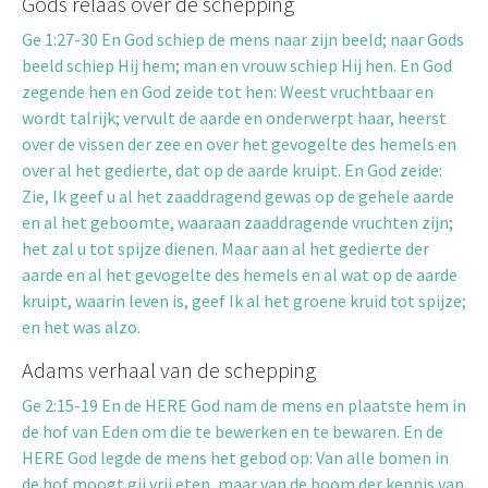
Gods relaas over de schepping
Ge 1:27-30 En God schiep de mens naar zijn beeld; naar Gods
beeld schiep Hij hem; man en vrouw schiep Hij hen. En God
zegende hen en God zeide tot hen: Weest vruchtbaar en
wordt talrijk; vervult de aarde en onderwerpt haar, heerst
over de vissen der zee en over het gevogelte des hemels en
over al het gedierte, dat op de aarde kruipt. En God zeide:
Zie, Ik geef u al het zaaddragend gewas op de gehele aarde
en al het geboomte, waaraan zaaddragende vruchten zijn;
het zal u tot spijze dienen. Maar aan al het gedierte der
aarde en al het gevogelte des hemels en al wat op de aarde
kruipt, waarin leven is, geef Ik al het groene kruid tot spijze;
en het was alzo.
Adams verhaal van de schepping
Ge 2:15-19 En de HERE God nam de mens en plaatste hem in
de hof van Eden om die te bewerken en te bewaren. En de
HERE God legde de mens het gebod op: Van alle bomen in
de hof moogt gij vrij eten, maar van de boom der kennis van