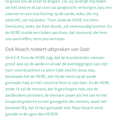
te groot om de straf te dragen. Zie, Gij verdrijft mij heden
uit het land en ik zal voor uw aangezicht verborgen zijn, een
zwerver en een vluchteling op de aarde; ieder, die mij
aantreft, zal mij doden. Toen zeide de HERE tot hem:
Geenszins; ieder, die Kain doodt, zal zevenvoudig boeten. En
de HERE stelde een teken aan Kain, dat niemand, die hem
zou aantreffen, hem zou verslaan.
Ook Noach noteert uitspraken van God:
Ge 6:5-8 Toen de HERE zag, dat de boosheid des mensen
groot was op de aarde en al wat de overleggingen van zijn
hart voortbrachten te allen tijde slechts boos was,
berouwde het de HERE, dat Hij de mens op de aarde
gemaakt had, en het smartte Hem in zijn hart. En de HERE
zeide: Ik zal de mensen, die Ik geschapen heb, van de
aardbodem uitroeien, de mensen zowel als het vee en het
kruipend gedierte en het gevogelte des hemels, want het
berouwt Mij, dat Ik hen gemaakt heb. Maar Noach vond
genade in de ogen des HEREN.