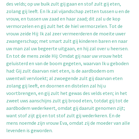
des velds; op uw buik zult gij gaan en stof zult gij eten,
zolang gij leeft. En Ik zal vijandschap zetten tussen u en de
vrouw, en tussen uw zaad en haar zaad; dit zal u de kop
vermorzelen en gij zult het de hiel vermorzelen. Tot de
vrouw zeide Hij: Ik zal zeer vermeerderen de moeite uwer
zwangerschap; met smart zult gij kinderen baren en naar
uw man zal uw begeerte uitgaan, en hij zal over u heersen.
En tot de mens zeide Hij: Omdat gij naar uw vrouw hebt
geluisterd en van de boom gegeten, waarvan Ik u geboden
had: Gij zult daarvan niet eten, is de aardbodem om
uwentwil vervloekt; al zwoegende zult gij daarvan eten
zolang gij leeft, en doornen en distelen zal hij u
voortbrengen, en gij zult het gewas des velds eten; in het
zweet uws aanschijns zult gij brood eten, totdat gij tot de
aardbodem wederkeert, omdat gij daaruit genomen zijt;
want stof zijt gij en tot stof zult gij wederkeren. En de
mens noemde zijn vrouw Eva, omdat zij de moeder van alle
levenden is geworden.