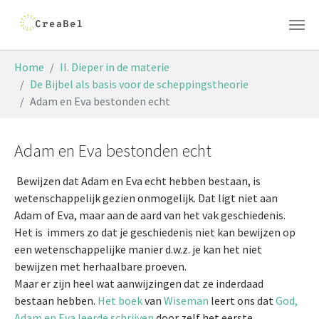
Skip to main content
You are here:
Home
II. Dieper in de materie
De Bijbel als basis voor de scheppingstheorie
Adam en Eva bestonden echt
Adam en Eva bestonden echt
Bewijzen dat Adam en Eva echt hebben bestaan, is
wetenschappelijk gezien onmogelijk. Dat ligt niet aan
Adam of Eva, maar aan de aard van het vak geschiedenis.
Het is immers zo dat je geschiedenis niet kan bewijzen op
een wetenschappelijke manier d.w.z. je kan het niet
bewijzen met herhaalbare proeven.
Maar er zijn heel wat aanwijzingen dat ze inderdaad
bestaan hebben.
Het boek
van
Wiseman
leert ons dat
God,
Adam en Eva leerde schrijven
door zelf het eerste