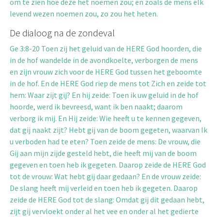
om te zien hoe deze het noemen zou; en zoals de mens elk
levend wezen noemen zou, zo zou het heten.
De dialoog na de zondeval
Ge 3:8-20 Toen zij het geluid van de HERE God hoorden, die
in de hof wandelde in de avondkoelte, verborgen de mens
en zijn vrouw zich voor de HERE God tussen het geboomte
in de hof. En de HERE God riep de mens tot Zich en zeide tot
hem: Waar zijt gij? En hij zeide: Toen ik uw geluid in de hof
hoorde, werd ik bevreesd, want ik ben naakt; daarom
verborg ik mij. En Hij zeide: Wie heeft u te kennen gegeven,
dat gij naakt zijt? Hebt gij van de boom gegeten, waarvan Ik
u verboden had te eten? Toen zeide de mens: De vrouw, die
Gij aan mijn zijde gesteld hebt, die heeft mij van de boom
gegeven en toen heb ik gegeten. Daarop zeide de HERE God
tot de vrouw: Wat hebt gij daar gedaan? En de vrouw zeide:
De slang heeft mij verleid en toen heb ik gegeten. Daarop
zeide de HERE God tot de slang: Omdat gij dit gedaan hebt,
zijt gij vervloekt onder al het vee en onder al het gedierte