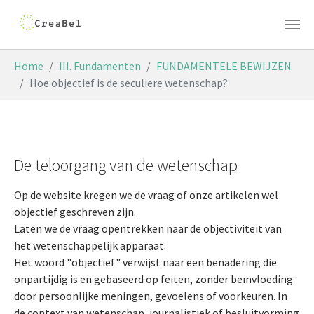
Skip to main content
You are here:
Home
III. Fundamenten
FUNDAMENTELE BEWIJZEN
Hoe objectief is de seculiere wetenschap?
De teloorgang van de wetenschap
Op de website kregen we de vraag of onze artikelen wel
objectief geschreven zijn.
Laten we de vraag opentrekken naar de objectiviteit van
het wetenschappelijk apparaat.
Het woord "objectief" verwijst naar een benadering die
onpartijdig is en gebaseerd op feiten, zonder beïnvloeding
door persoonlijke meningen, gevoelens of voorkeuren. In
de context van wetenschap, journalistiek of besluitvorming