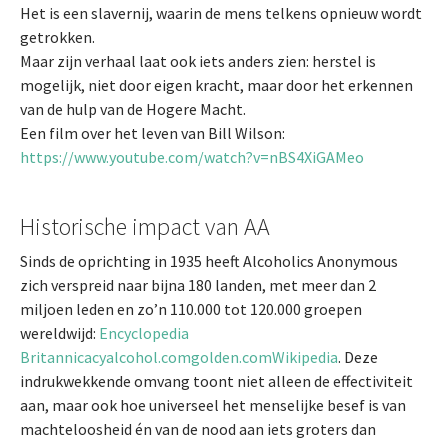
Het is een slavernij, waarin de mens telkens opnieuw wordt
getrokken.
Maar zijn verhaal laat ook iets anders zien: herstel is
mogelijk, niet door eigen kracht, maar door het erkennen
van de hulp van de Hogere Macht.
Een film over het leven van Bill Wilson:
https://www.youtube.com/watch?v=nBS4XiGAMeo
Historische impact van AA
Sinds de oprichting in 1935 heeft Alcoholics Anonymous
zich verspreid naar bijna 180 landen, met meer dan 2
miljoen leden en zo’n 110.000 tot 120.000 groepen
wereldwijd:
Encyclopedia
Britannica
cyalcohol.com
golden.com
Wikipedia
. Deze
indrukwekkende omvang toont niet alleen de effectiviteit
aan, maar ook hoe universeel het menselijke besef is van
machteloosheid én van de nood aan iets groters dan