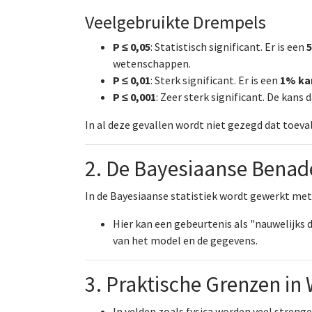
Veelgebruikte Drempels
P ≤ 0,05
: Statistisch significant. Er is een
5
wetenschappen.
P ≤ 0,01
: Sterk significant. Er is een
1% ka
P ≤ 0,001
: Zeer sterk significant. De kans 
In al deze gevallen wordt niet gezegd dat toeval
2. De Bayesiaanse Benad
In de Bayesiaanse statistiek wordt gewerkt met
Hier kan een gebeurtenis als "nauwelijks
van het model en de gegevens.
3. Praktische Grenzen in
In velden zoals fysica worden veel streng