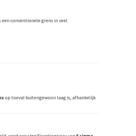
is een conventionele grens in veel
ns
op toeval buitengewoon laag is, afhankelijk
eld, werd een significantieniveau van
5 sigma