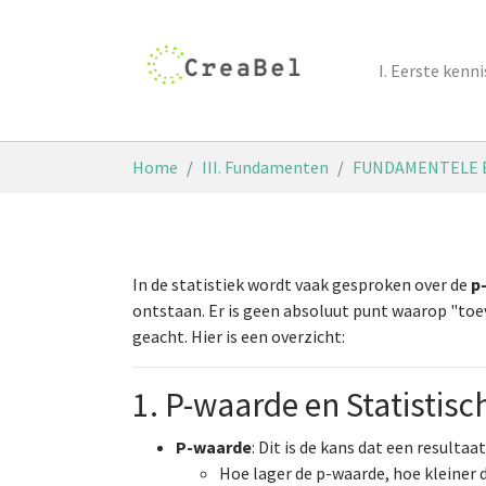
Skip to main content
I. Eerste ken
You are here:
Home
III. Fundamenten
FUNDAMENTELE 
In de statistiek wordt vaak gesproken over de
p
ontstaan. Er is geen absoluut punt waarop "toev
geacht. Hier is een overzicht:
1. P-waarde en Statistisc
P-waarde
: Dit is de kans dat een resul
Hoe lager de p-waarde, hoe kleiner d