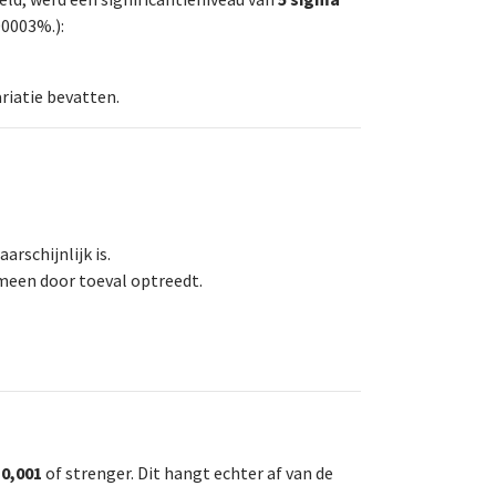
00003%.):
iatie bevatten.
arschijnlijk is.
omeen door toeval optreedt.
 0,001
of strenger. Dit hangt echter af van de