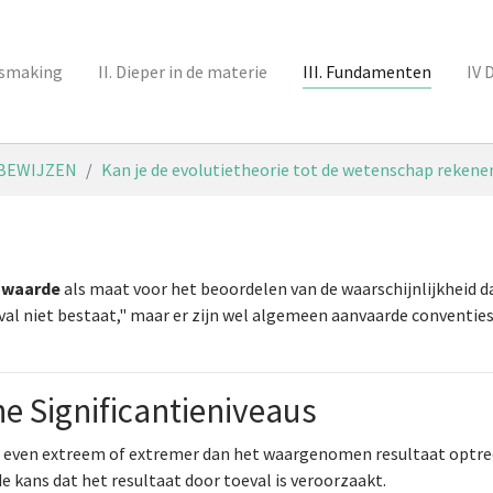
nismaking
II. Dieper in de materie
III. Fundamenten
IV 
BEWIJZEN
Kan je de evolutietheorie tot de wetenschap rekene
-waarde
als maat voor het beoordelen van de waarschijnlijkheid 
al niet bestaat," maar er zijn wel algemeen aanvaarde conventies 
he Significantieniveaus
taat even extreem of extremer dan het waargenomen resultaat optr
e kans dat het resultaat door toeval is veroorzaakt.