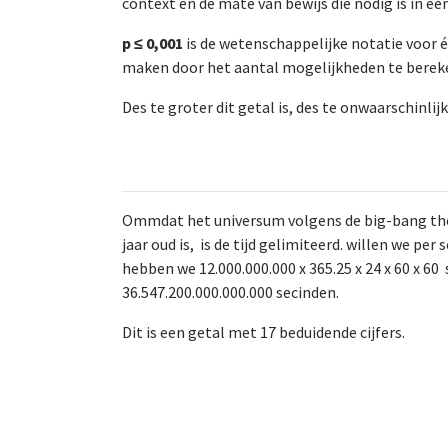
context en de mate van bewijs die nodig is in een
p ≤ 0,001
is de wetenschappelijke notatie voor 
maken door het aantal mogelijkheden te bereken
Des te groter dit getal is, des te onwaarschinlij
Ommdat het universum volgens de big-bang the
jaar oud is, is de tijd gelimiteerd. willen we per
hebben we 12.000.000.000 x 365.25 x 24 x 60 x 6
36.547.200.000.000.000 secinden.
Dit is een getal met 17 beduidende cijfers.