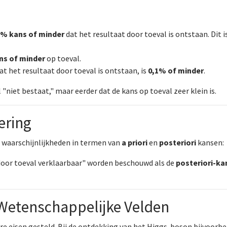
% kans of minder
dat het resultaat door toeval is ontstaan. Dit 
ns of minder
op toeval.
dat het resultaat door toeval is ontstaan, is
0,1% of minder
.
 "niet bestaat," maar eerder dat de kans op toeval zeer klein is.
ering
 waarschijnlijkheden in termen van
a priori
en
posteriori
kansen:
 door toeval verklaarbaar" worden beschouwd als de
posteriori-ka
 Wetenschappelijke Velden
ere eisen gesteld. Bij de ontdekking van het Higgs-boson bijvoorbe