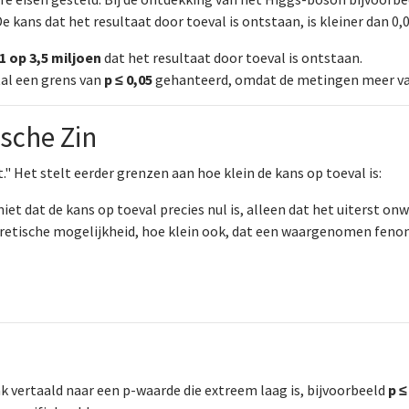
 kans dat het resultaat door toeval is ontstaan, is kleiner dan 0,
1 op 3,5 miljoen
dat het resultaat door toeval is ontstaan.
al een grens van
p ≤ 0,05
gehanteerd, omdat de metingen meer var
ische Zin
." Het stelt eerder grenzen aan hoe klein de kans op toeval is:
et dat de kans op toeval precies nul is, alleen dat het uiterst onwa
heoretische mogelijkheid, hoe klein ook, dat een waargenomen fen
ak vertaald naar een p-waarde die extreem laag is, bijvoorbeeld
p ≤