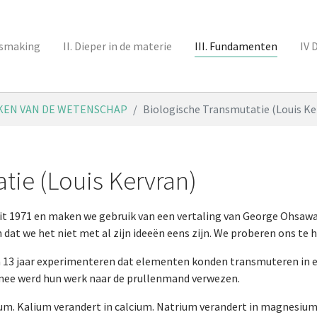
nismaking
II. Dieper in de materie
III. Fundamenten
IV 
KEN VAN DE WETENSCHAP
Biologische Transmutatie (Louis Ke
tie (Louis Kervran)
uit 1971 en maken we gebruik van een vertaling van George Ohsaw
at we het niet met al zijn ideeën eens zijn. We proberen ons te h
na 13 jaar experimenteren dat elementen konden transmuteren in
rmee werd hun werk naar de prullenmand verwezen.
ium. Kalium verandert in calcium. Natrium verandert in magnesium