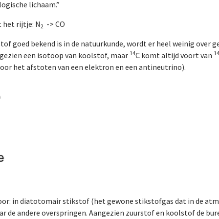
logische lichaam.”
het rijtje: N
-> CO
2
of goed bekend is in de natuurkunde, wordt er heel weinig over g
14
1
ch gezien een isotoop van koolstof, maar
C komt altijd voort van
door het afstoten van een elektron en een antineutrino).
or: in diatotomair stikstof (het gewone stikstofgas dat in de atm
 de andere overspringen. Aangezien zuurstof en koolstof de buren 