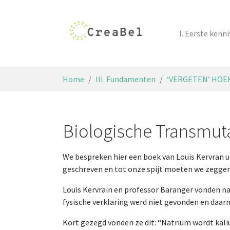
Skip to main content
I. Eerste ken
You are here:
Home
III. Fundamenten
‘VERGETEN’ HOE
Biologische Transmuta
We bespreken hier een boek van Louis Kervran 
geschreven en tot onze spijt moeten we zeggen d
Louis Kervrain en professor Baranger vonden 
fysische verklaring werd niet gevonden en daa
Kort gezegd vonden ze dit: “Natrium wordt kal