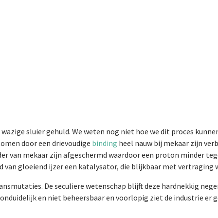
 wazige sluier gehuld. We weten nog niet hoe we dit proces kunne
atomen door een drievoudige
binding
heel nauw bij mekaar zijn ver
inder van mekaar zijn afgeschermd waardoor een proton minder te
 van gloeiend ijzer een katalysator, die blijkbaar met vertraging 
transmutaties. De seculiere wetenschap blijft deze hardnekkig nege
nduidelijk en niet beheersbaar en voorlopig ziet de industrie er g